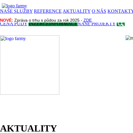
NAŠE SLUŽBY
REFERENCE
AKTUALITY
O NÁS
KONTAKT
NOVÉ:
NOVÉ:
Zpráva o trhu s půdou za rok 2025 -
Zpráva o trhu s půdou za rok 2025 -
ZDE
ZDE
.
.
CENA PŮDY
INZERCE
INFORMACE
NAŠE PROJEKTY
AKTUALITY