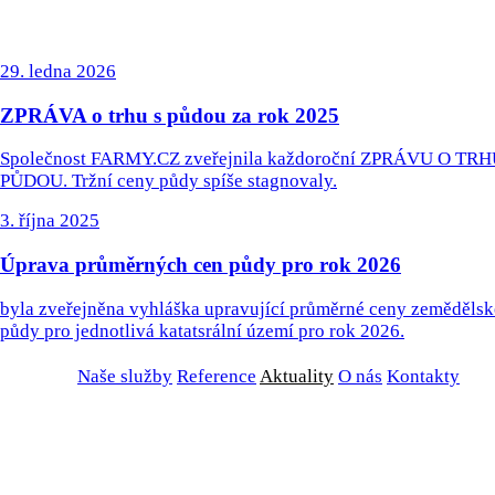
29. ledna 2026
ZPRÁVA o trhu s půdou za rok 2025
Společnost FARMY.CZ zveřejnila každoroční ZPRÁVU O TRH
PŮDOU. Tržní ceny půdy spíše stagnovaly.
3. října 2025
Úprava průměrných cen půdy pro rok 2026
byla zveřejněna vyhláška upravující průměrné ceny zemědělsk
půdy pro jednotlivá katatsrální území pro rok 2026.
Naše služby
Reference
Aktuality
O nás
Kontakty
ZADAT NABÍDKU
ZADAT POPTÁVKU