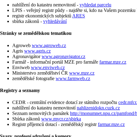
nahlížení do katastru nemovitostí -
vyhledat parcelu
LPIS - veřejný registr půdy - najděte si, kdo na Vašem pozemku
registr ekonomických subjektů
ARES
sbírka zákonů -
vyhledávání
Stránky se zemědělskou tematikou
Agroweb
www.agroweb.cz
Agris
www.agris.cz
Agronavigátor
www.agronavigator.cz
Farmář - informační portál MZE pro farmáře
farmar.mze.cz
Enviweb
www.enviweb.cz
Ministerstvo zemědělství ČR
www.mze.cz
zemědělské fotografie
www.farmweb.cz
Registry a seznamy
CEDR - centrální evidence dotací ze státního rozpočtu
cedr.mfcr
nahlížení do katastru nemovitostí
nahlizenidokn.cuzk.cz
Seznam nemovitých památek
http://monumnet.npu.cz/pamfond/h
Sbírka zákonů
www.mvcr.cz/sbirka
Registr příjemců dotací - zemědělský registr
farmar.mze.cz
Svazy, profesní sdružení a komory