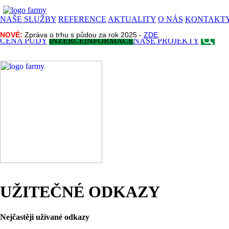
NAŠE SLUŽBY
REFERENCE
AKTUALITY
O NÁS
KONTAKT
NOVÉ:
NOVÉ:
Zpráva o trhu s půdou za rok 2025 -
Zpráva o trhu s půdou za rok 2025 -
ZDE
ZDE
.
.
CENA PŮDY
INZERCE
INFORMACE
NAŠE PROJEKTY
UŽITEČNÉ ODKAZY
Nejčastěji užívané odkazy