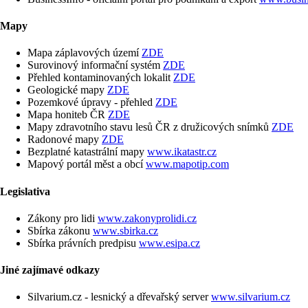
Mapy
Mapa záplavových území
ZDE
Surovinový informační systém
ZDE
Přehled kontaminovaných lokalit
ZDE
Geologické mapy
ZDE
Pozemkové úpravy - přehled
ZDE
Mapa honiteb ČR
ZDE
Mapy zdravotního stavu lesů ČR z družicových snímků
ZDE
Radonové mapy
ZDE
Bezplatné katastrální mapy
www.ikatastr.cz
Mapový portál měst a obcí
www.mapotip.com
Legislativa
Zákony pro lidi
www.zakonyprolidi.cz
Sbírka zákonu
www.sbirka.cz
Sbírka právních predpisu
www.esipa.cz
Jiné zajímavé odkazy
Silvarium.cz - lesnický a dřevařský server
www.silvarium.cz