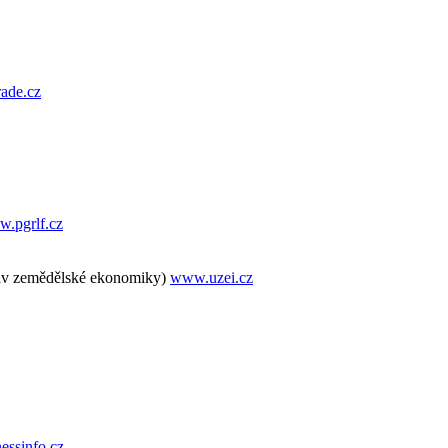
ade.cz
.pgrlf.cz
tav zemědělské ekonomiky)
www.uzei.cz
essinfo.cz