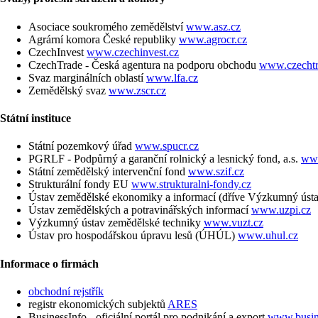
Asociace soukromého zemědělství
www.asz.cz
Agrární komora České republiky
www.agrocr.cz
CzechInvest
www.czechinvest.cz
CzechTrade - Česká agentura na podporu obchodu
www.czechtr
Svaz marginálních oblastí
www.lfa.cz
Zemědělský svaz
www.zscr.cz
Státní instituce
Státní pozemkový úřad
www.spucr.cz
PGRLF - Podpůrný a garanční rolnický a lesnický fond, a.s.
www
Státní zemědělský intervenční fond
www.szif.cz
Strukturální fondy EU
www.strukturalni-fondy.cz
Ústav zemědělské ekonomiky a informací (dříve Výzkumný ús
Ústav zemědělských a potravinářských informací
www.uzpi.cz
Výzkumný ústav zemědělské techniky
www.vuzt.cz
Ústav pro hospodářskou úpravu lesů (ÚHÚL)
www.uhul.cz
Informace o firmách
obchodní rejstřík
registr ekonomických subjektů
ARES
BusinessInfo - oficiální portál pro podnikání a export
www.busin