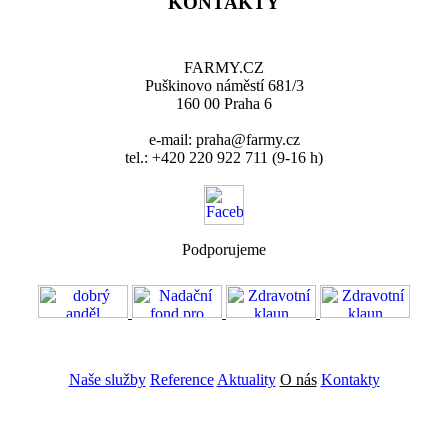
KONTAKTY
FARMY.CZ
Puškinovo náměstí 681/3
160 00 Praha 6
e-mail: praha@farmy.cz
tel.: +420 220 922 711 (9-16 h)
Podporujeme
VOS
GDPR
Naše služby
Reference
Aktuality
O nás
Kontakty
ZADAT NABÍDKU
ZADAT POPTÁVKU