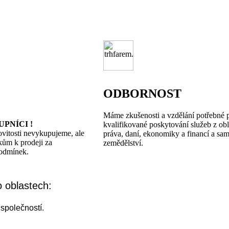
ODBORNOST
Máme zkušenosti a vzdělání potřebné 
PNÍCI !
kvalifikované poskytování služeb z obl
ovitosti nevykupujeme, ale
práva, daní, ekonomiky a financí a sa
ům k prodeji za
zemědělství.
podmínek.
 oblastech:
společností.