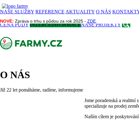
NAŠE SLUŽBY
REFERENCE
AKTUALITY
O NÁS
KONTAKT
NOVÉ:
NOVÉ:
Zpráva o trhu s půdou za rok 2025 -
Zpráva o trhu s půdou za rok 2025 -
ZDE
ZDE
.
.
CENA PŮDY
INZERCE
INFORMACE
NAŠE PROJEKTY
O NÁS
Již 22 let pomáháme, radíme, informujeme
Jsme poradenská a realitní s
specializuje na prodej země
Naším cílem je poskytování 