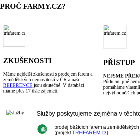
PROČ FARMY.CZ?
ZKUŠENOSTI
PŘÍSTUP
Máme nejdelší zkušenosti s prodejem farem a
NEJSME PŘEKU
zemědělských nemovitostí v ČR a naše
Půdu ani jiné nem
REFERENCE
jsou skutečné. V databázi
pomáháme vlastník
máme přes 17 tisíc zájemců.
nejvýhodnějších 
Služby poskytujeme zejména v těchto
prodej běžících farem a zemědělských 
(projekt
TRHFAREM.cz
)