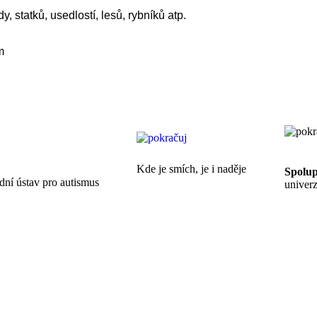
 statků, usedlostí, lesů, rybníků atp.
m
Kde je smích, je i naděje
Spolu
ní ústav pro autismus
univerz