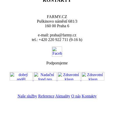
KONTAKTY
FARMY.CZ
Puškinovo náměstí 681/3
160 00 Praha 6
e-mail: praha@farmy.cz
tel.: +420 220 922 711 (9-16 h)
Podporujeme
VOS
GDPR
Naše služby
Reference
Aktuality
O nás
Kontakty
ZADAT NABÍDKU
ZADAT POPTÁVKU