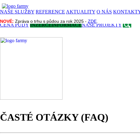
NAŠE SLUŽBY
REFERENCE
AKTUALITY
O NÁS
KONTAKT
NOVÉ:
NOVÉ:
Zpráva o trhu s půdou za rok 2025 -
Zpráva o trhu s půdou za rok 2025 -
ZDE
ZDE
.
.
CENA PŮDY
INZERCE
INFORMACE
NAŠE PROJEKTY
ČASTÉ OTÁZKY (FAQ)