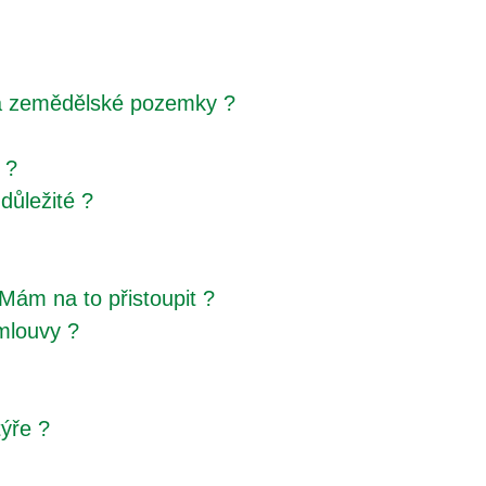
za zemědělské pozemky ?
 ?
důležité ?
Mám na to přistoupit ?
mlouvy ?
ýře ?