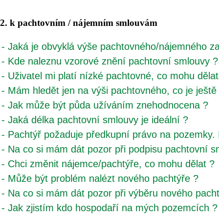
2. k pachtovním / nájemním smlouvám
- Jaká je obvyklá výše pachtovného/nájemného 
- Kde naleznu vzorové znění pachtovní smlouvy ?
- Uživatel mi platí nízké pachtovné, co mohu dělat
- Mám hledět jen na výši pachtovného, co je ještě 
- Jak může být půda užíváním znehodnocena ?
- Jaká délka pachtovní smlouvy je ideální ?
- Pachtýř požaduje předkupní právo na pozemky. 
- Na co si mám dát pozor při podpisu pachtovní s
- Chci změnit nájemce/pachtýře, co mohu dělat ?
- Může být problém nalézt nového pachtýře ?
- Na co si mám dát pozor při výběru nového pacht
- Jak zjistím kdo hospodaří na mých pozemcích ?