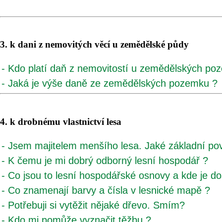
3. k dani z nemovitých věcí u zemědělské půdy
- Kdo platí daň z nemovitostí u zemědělských po
- Jaká je výše daně ze zemědělských pozemku ?
4. k drobnému vlastnictví lesa
- Jsem majitelem menšího lesa. Jaké základní pov
- K čemu je mi dobrý odborný lesní hospodář ?
- Co jsou to lesní hospodářské osnovy a kde je d
- Co znamenají barvy a čísla v lesnické mapě ?
- Potřebuji si vytěžit nějaké dřevo. Smím?
- Kdo mi pomůže vyznačit těžbu ?