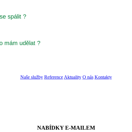
e spálit ?
 to mám udělat ?
Naše služby
Reference
Aktuality
O nás
Kontakty
ZADAT NABÍDKU
ZADAT POPTÁVKU
NABÍDKY E-MAILEM