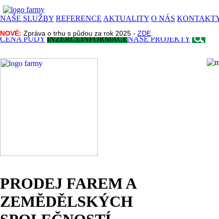
NAŠE SLUŽBY
REFERENCE
AKTUALITY
O NÁS
KONTAKT
NOVÉ:
NOVÉ:
Zpráva o trhu s půdou za rok 2025 -
Zpráva o trhu s půdou za rok 2025 -
ZDE
ZDE
.
.
CENA PŮDY
INZERCE
INFORMACE
NAŠE PROJEKTY
PRODEJ FAREM A
ZEMĚDĚLSKÝCH